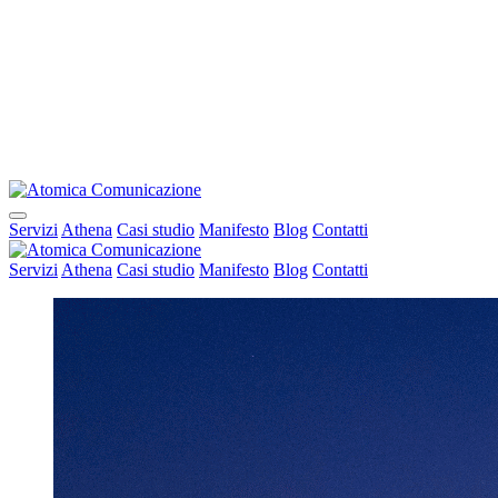
Servizi
Athena
Casi studio
Manifesto
Blog
Contatti
Servizi
Athena
Casi studio
Manifesto
Blog
Contatti