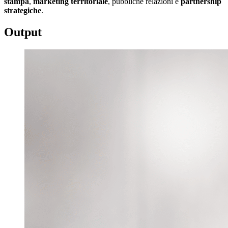
stampa
,
marketing
territoriale
, pubbliche relazioni e
partnership
strategiche
.
Output